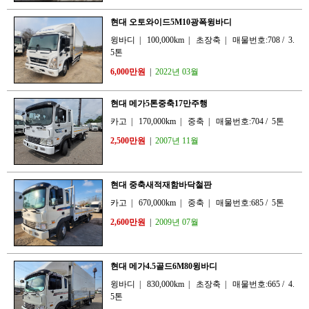
현대 오토와이드5M10광폭윙바디
윙바디
|
100,000km
|
초장축
|
매물번호:708
/
3.
5톤
6,000만원
|
2022년 03월
현대 메가5톤중축17만주행
카고
|
170,000km
|
중축
|
매물번호:704
/
5톤
2,500만원
|
2007년 11월
현대 중축새적재함바닥철판
카고
|
670,000km
|
중축
|
매물번호:685
/
5톤
2,600만원
|
2009년 07월
현대 메가4.5골드6M80윙바디
윙바디
|
830,000km
|
초장축
|
매물번호:665
/
4.
5톤