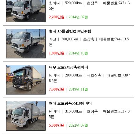
윙바디
|
520,000km
|
초장축
|
매물번호:747
/
3.
5톤
2,200만원
|
2014년 07월
현대 3.5톤일반캡50만주행
카고
|
500,000km
|
초장축
|
매물번호:744
/
3.5
톤
1,800만원
|
2014년 10월
대우 오토9M70축윙바디
윙바디
|
290,000km
|
극초장축
|
매물번호:739
/
8.5톤
7,500만원
|
2019년 11월
현대 오토광폭5M10윙바디
윙바디
|
315,000km
|
초장축
|
매물번호:733
/
3.
5톤
5,300만원
|
2022년 07월