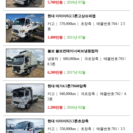
5,700만원
|
2019년 07월
현대 이마이티2.5톤고상슈퍼캡
카고
|
570,000km
|
초장축
|
매물번호:764
/
2.5
톤
1,400만원
|
2011년 07월
볼보 볼보컨테이너써브냉동탑차
냉동차
|
600,000km
|
극초장축
|
매물번호:763
/
8.5톤
6,200만원
|
2017년 02월
현대 메가4.5톤7M40앞축
카고
|
940,000km
|
극초장축
|
매물번호:762
/
4.
5톤
2,200만원
|
2010년 02월
현대 이마이티3.5톤초장축
카고
|
550,000km
|
초장축
|
매물번호:761
/
3.5