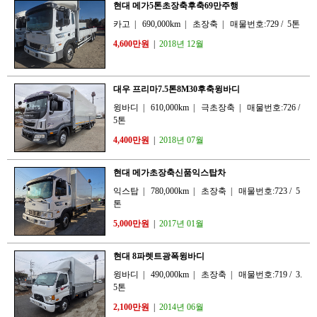
현대 메가5톤초장축후축69만주행
카고
|
690,000km
|
초장축
|
매물번호:729
/
5톤
4,600만원
|
2018년 12월
대우 프리마7.5톤8M30후축윙바디
윙바디
|
610,000km
|
극초장축
|
매물번호:726
/
5톤
4,400만원
|
2018년 07월
현대 메가초장축신품익스탑차
익스탑
|
780,000km
|
초장축
|
매물번호:723
/
5
톤
5,000만원
|
2017년 01월
현대 8파렛트광폭윙바디
윙바디
|
490,000km
|
초장축
|
매물번호:719
/
3.
5톤
2,100만원
|
2014년 06월