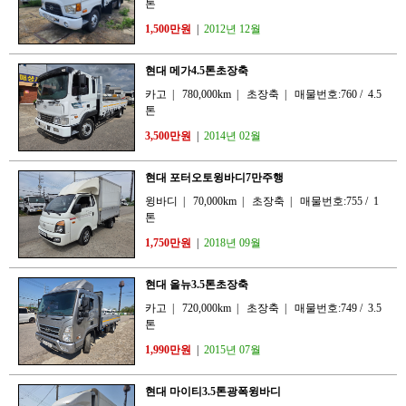
톤
1,500만원
|
2012년 12월
현대 메가4.5톤초장축
카고
|
780,000km
|
초장축
|
매물번호:760
/
4.5
톤
3,500만원
|
2014년 02월
현대 포터오토윙바디7만주행
윙바디
|
70,000km
|
초장축
|
매물번호:755
/
1
톤
1,750만원
|
2018년 09월
현대 올뉴3.5톤초장축
카고
|
720,000km
|
초장축
|
매물번호:749
/
3.5
톤
1,990만원
|
2015년 07월
현대 마이티3.5톤광폭윙바디