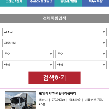
전체차량검색
현대 메가7M60단바리윙바디
윙바디
|
270,000km
|
극초장축
|
매물번호:765
/
4.5톤