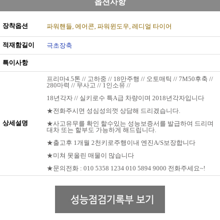
옵션사항
장착옵션
파워핸들
에어콘
파워윈도우
레디얼 타이어
적재함길이
극초장축
특이사항
프리마4.5톤 // 고하중 // 18만주행 // 오토매틱 // 7M50후축 //
280마력 // 무사고 // 1인소유 //
18년각자 // 실키로수 특A급 차량이며 2018년각자입니다
★전화주시면 성심성의껏 상담해 드리겠습니다.
상세설명
★사고유무를 확인 할수있는 성능보증서를 발급하여 드리며
대차 또는 할부도 가능하게 해드립니다.
★출고후 1개월 2천키로주행이내 엔진A/S보장합니다
★미쳐 못올린 매물이 많습니다
★문의전화 : 010 5358 1234 010 5894 9000 전화주세요~!