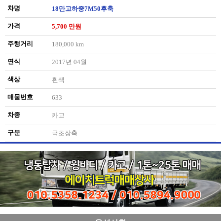
차명
18만고하중7M50후축
가격
5,700 만원
주행거리
180,000 km
연식
2017년 04월
색상
흰색
매물번호
633
차종
카고
구분
극초장축