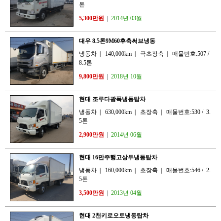
톤
5,300만원
|
2014년 03월
대우 8.5톤9M60후축써브냉동
냉동차
|
140,000km
|
극초장축
|
매물번호:507
/
8.5톤
9,800만원
|
2018년 10월
현대 조루다광폭냉동탑차
냉동차
|
630,000km
|
초장축
|
매물번호:530
/
3.
5톤
2,900만원
|
2014년 06월
현대 16만주행고상투냉동탑차
냉동차
|
160,000km
|
초장축
|
매물번호:546
/
2.
5톤
3,500만원
|
2013년 04월
현대 2천키로오토냉동탑차