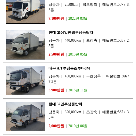
냉동차
|
2,500km
|
극초장축
|
매물번호:557
/
3.
5톤
7,100만원
|
2022년 03월
현대 고상일반캡투냉동탑차
냉동차
|
440,000km
|
초장축
|
매물번호:563
/
2.
5톤
2,500만원
|
2013년 05월
대우 A/T투냉동조루다8M
냉동차
|
430,000km
|
극초장축
|
매물번호:566
/
7.5톤
5,900만원
|
2015년 11월
현대 32만투냉동탑차
냉동차
|
320,000km
|
초장축
|
매물번호:567
/
3.
5톤
2,000만원
|
2010년 06월