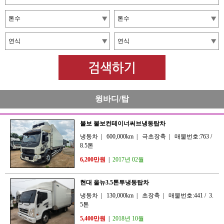
윙바디/탑
볼보 볼보컨테이너써브냉동탑차
냉동차
|
600,000km
|
극초장축
|
매물번호:763
/
8.5톤
6,200만원
|
2017년 02월
현대 올뉴3.5톤투냉동탑차
냉동차
|
130,000km
|
초장축
|
매물번호:441
/
3.
5톤
5,400만원
|
2018년 10월