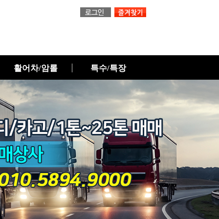
활어차/암롤
특수/특장