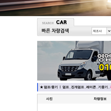
★
덤프/중기
ㅣ
덤프
,
진개덤프
,
레미콘
,
기중기
,
사진
차량정보