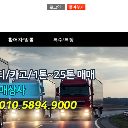
활어차/암롤
특수/특장