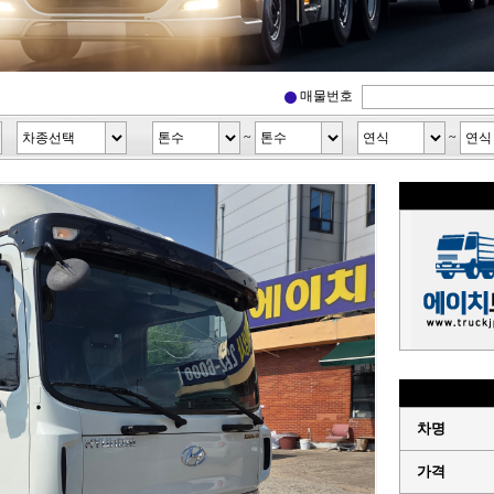
매물번호
~
~
차명
가격