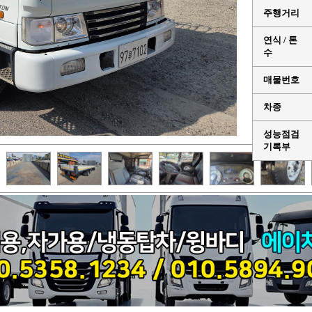
주행거리
연식 / 톤
수
매물번호
차종
성능점검
기록부