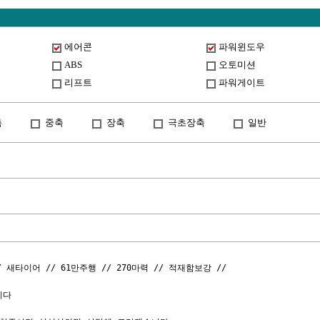
에어콘
파워윈도우
ABS
오토미션
리프트
파워게이트
축
중축
장축
극초장축
일반
/ 새타이어 // 61만주행 // 270마력 // 적재함보강 // 

다
