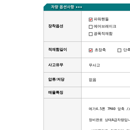
파워핸들
장착옵션
에어브레이크
광폭적재함
적재함길이
초장축
단
사고유무
무사고
압류/저당
없음
매물특징
메가4.5톤 7M40 앞축 /
정비완료 상태A급차량입니