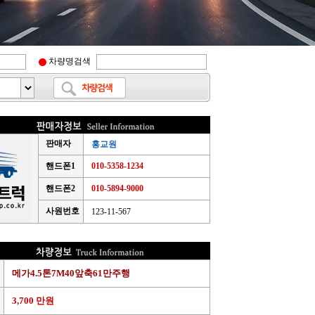
차량명검색
판매자
홍교원
핸드폰1
010-5358-1234
핸드폰2
010-5894-9000
사원번호
123-11-567
메가4.5톤7M40앞축61만주행
3,700 만원