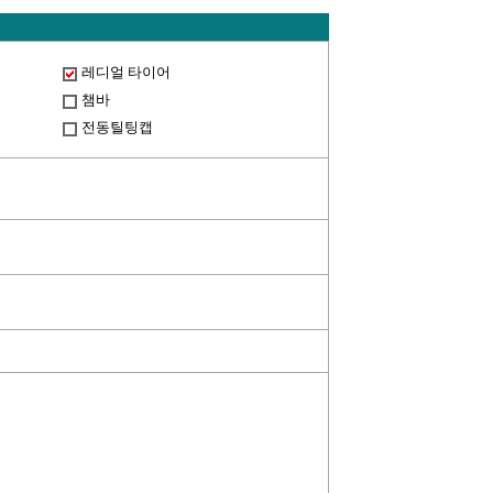
레디얼 타이어
챔바
전동틸팅캡