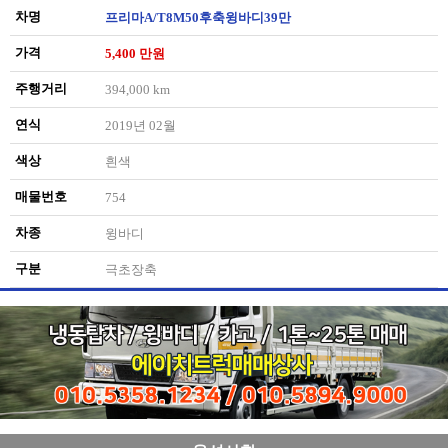
차명
프리마A/T8M50후축윙바디39만
가격
5,400 만원
주행거리
394,000 km
연식
2019년 02월
색상
흰색
매물번호
754
차종
윙바디
구분
극초장축