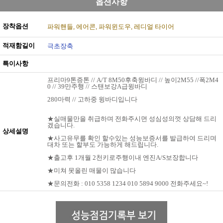
옵션사항
장착옵션
파워핸들
에어콘
파워윈도우
레디얼 타이어
적재함길이
극초장축
특이사항
프리마9톤증톤 // A/T 8M50후축윙바디 // 높이2M55 //폭2M4
0 // 39만주행 // 스탠보강A급윙바디
280마력 // 고하중 윙바디입니다
★실매물만을 취급하며 전화주시면 성심성의껏 상담해 드리
겠습니다.
상세설명
★사고유무를 확인 할수있는 성능보증서를 발급하여 드리며
대차 또는 할부도 가능하게 해드립니다.
★출고후 1개월 2천키로주행이내 엔진A/S보장합니다
★미쳐 못올린 매물이 많습니다
★문의전화 : 010 5358 1234 010 5894 9000 전화주세요~!