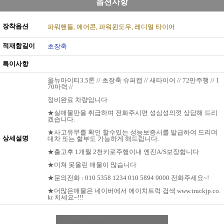
옵션사항
장착옵션
파워핸들
에어콘
파워윈도우
레디얼 타이어
적재함길이
초장축
특이사항
올뉴마이티3.5톤 // 초장축 슈퍼캡 // 새타이어 // 72만주행 // 1
70마력 //
정비완료 차량입니다
★실매물만을 취급하며 전화주시면 성심성의껏 상담해 드리
겠습니다.
★사고유무를 확인 할수있는 성능보증서를 발급하여 드리며
상세설명
대차 또는 할부도 가능하게 해드립니다.
★출고후 1개월 2천키로주행이내 엔진A/S보장합니다
★미쳐 못올린 매물이 많습니다
★문의전화 : 010 5358 1234 010 5894 9000 전화주세요~!
★더많은매물은 네이버에서 에이치트럭 검색 www.truckjp.co.
kr 치세요~!!!