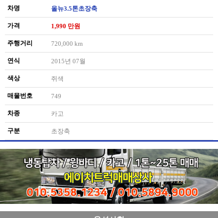
차명
올뉴3.5톤초장축
가격
1,990 만원
주행거리
720,000 km
연식
2015년 07월
색상
쥐색
매물번호
749
차종
카고
구분
초장축