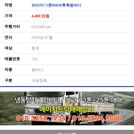
차명
프리마7.5톤8M30후축윙바디
가격
4,400 만원
주행거리
610,000 km
연식
2018년 07월
색상
흰색
매물번호
726
차종
윙바디
구분
극초장축