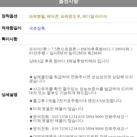
옵션사항
장착옵션
파워핸들
에어콘
파워윈도우
레디얼 타이어
적재함길이
극초장축
특이사항
프리마5톤 // 7.5톤으로증톤 // 8M30후축윙바디 // 280마력 //
61만주행 // 길이8M30 높이2M50 폭2M40
상태A급 후축 윙바디 4채널후방카메라 입니다
★실매물만을 취급하며 전화주시면 성심성의껏 상담해 드리
겠습니다.
★사고유무를 확인 할수있는 성능보증서를 발급하여 드리며
대차 또는 할부도 가능하게 해드립니다.
상세설명
★출고후 1개월 2천키로주행이내 엔진A/S보장합니다
★미쳐 못올린 매물이 많습니다
★문의전화 : 010 5358 1234 010 5894 9000 전화주세요~!
★미쳐 못올린 매물이 많습니다
★문의전화 : 010 5358 1234 010 5894 9000 전화주세요~!
★더많은매물은 네이버에서 에이치트럭 검색 www.truckjp.co.