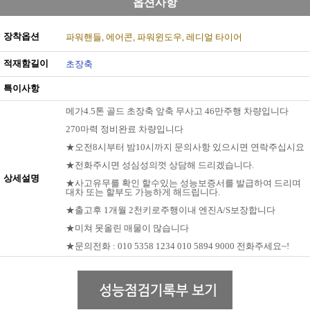
옵션사항
장착옵션
파워핸들
에어콘
파워윈도우
레디얼 타이어
적재함길이
초장축
특이사항
메가4.5톤 골드 초장축 앞축 무사고 46만주행 차량입니다
270마력 정비완료 차량입니다
★오전8시부터 밤10시까지 문의사항 있으시면 연락주십시요
★전화주시면 성심성의껏 상담해 드리겠습니다.
상세설명
★사고유무를 확인 할수있는 성능보증서를 발급하여 드리며
대차 또는 할부도 가능하게 해드립니다.
★출고후 1개월 2천키로주행이내 엔진A/S보장합니다
★미쳐 못올린 매물이 많습니다
★문의전화 : 010 5358 1234 010 5894 9000 전화주세요~!