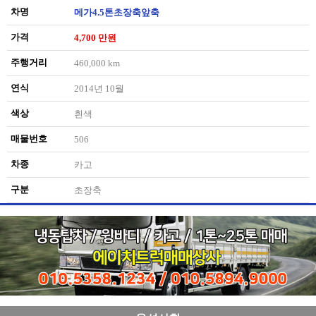
차명
메가4.5톤초장축앞축
가격
4,700 만원
주행거리
460,000 km
연식
2014년 10월
색상
흰색
매물번호
506
차종
카고
구분
초장축