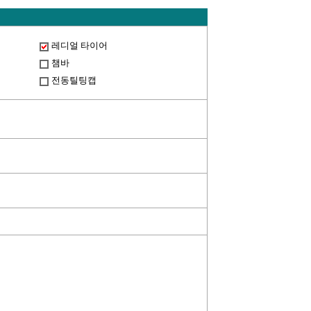
레디얼 타이어
챔바
전동틸팅캡