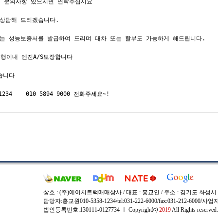
지 문의사항 있으시면 연락주십시요

상담해 드리겠습니다. 

는 성능보증서를 발급하여 드리며 대차 또는 할부도 가능하게 해드립니다.

행이내 엔진A/S보장합니다

니다

1234    010 5894 9000 전화주세요~!
상호 : (주)에이치트럭매매상사 / 대표 : 홍교인 / 주소 : 경기도 화성시
담당자:홍교원010-5358-1234/tel:031-222-6000/fax:031-212-6000/
법인등록번호:130111-0127734 ㅣ Copyright⒞
2019
All Rights reserved.