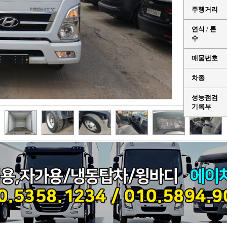
주행거리
연식 / 톤
수
매물번호
차종
성능점검
기록부