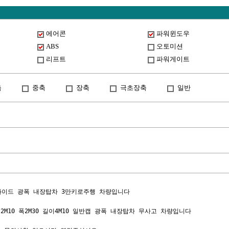
에어콘
파워윈도우
ABS
오토미션
리프트
파워게이트
축
중축
장축
극초장축
일반
와이드 광폭 내장탑차 3만키로주행 차량입니다

2M10 폭2M30 길이4M10 일반캡 광폭 내장탑차 무사고 차량입니다
