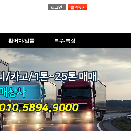
활어차/암롤
특수/특장