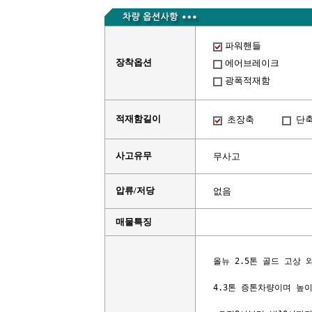
파워핸들
장착옵션
에어브레이크
광폭적재함
적재함길이
초장축
단
사고유무
무사고
압류/저당
없음
매물특징
올뉴 2.5톤 골드 고상 
4.3톤 증톤차량이며 높이