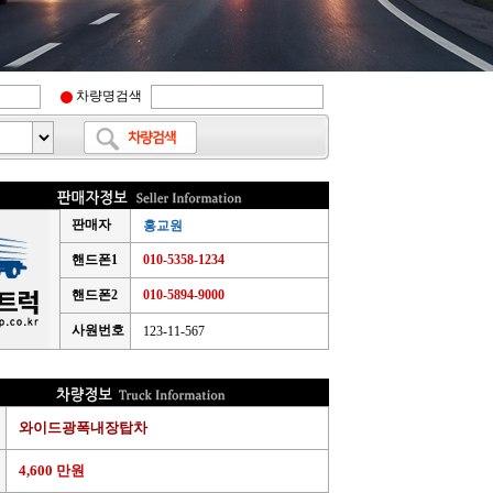
차량명검색
판매자
홍교원
핸드폰1
010-5358-1234
핸드폰2
010-5894-9000
사원번호
123-11-567
와이드광폭내장탑차
4,600 만원