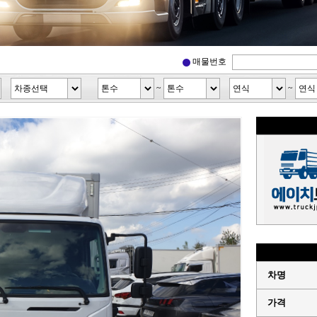
매물번호
~
~
차명
가격