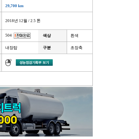
29,700 km
2018년 12월 / 2.5 톤
504
색상
흰색
내장탑
구분
초장축