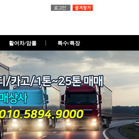
활어차/암롤
특수/특장