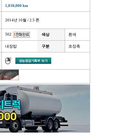
1,030,000 km
2014년 10월 / 2.5 톤
502
색상
흰색
내장탑
구분
초장축