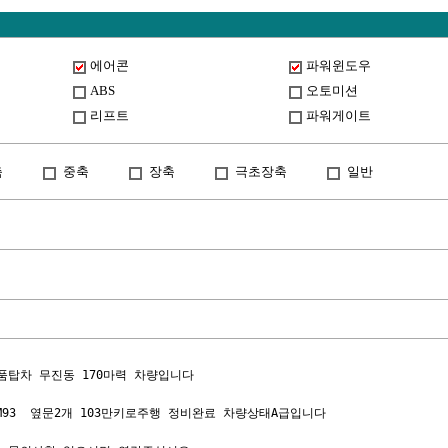
에어콘
파워윈도우
ABS
오토미션
리프트
파워게이트
축
중축
장축
극초장축
일반
품탑차 무진동 170마력 차량입니다

1M93  옆문2개 103만키로주행 정비완료 차량상태A급입니다
