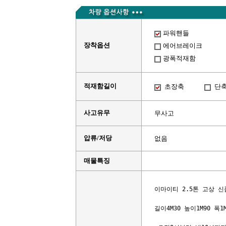
파워핸들
장착옵션
에어브레이크
광폭적재함
적재함길이
초장축
단
사고유무
무사고
압류/저당
없음
매물특징
이마이티 2.5톤 고상 신
길이4M30 높이1M90 폭