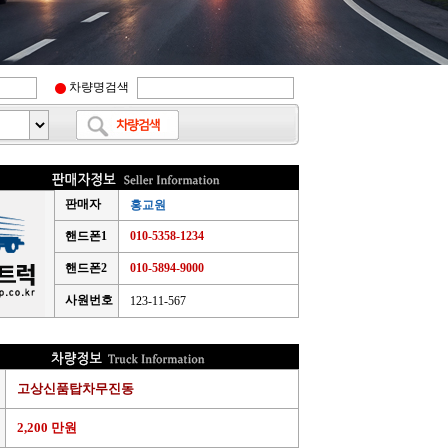
차량명검색
판매자
홍교원
핸드폰1
010-5358-1234
핸드폰2
010-5894-9000
사원번호
123-11-567
고상신품탑차무진동
2,200 만원