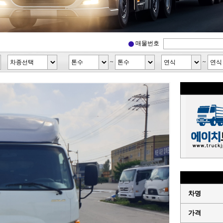
매물번호
~
~
차명
가격