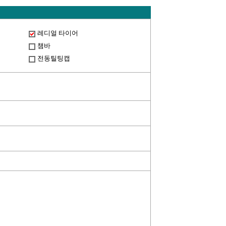
레디얼 타이어
챔바
전동틸팅캡