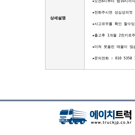
★오전8시부터 밤10시까
★전화주시면 성심성의껏 
상세설명
★사고유무를 확인 할수있
★출고후 1개월 2천키로주
★미쳐 못올린 매물이 많습