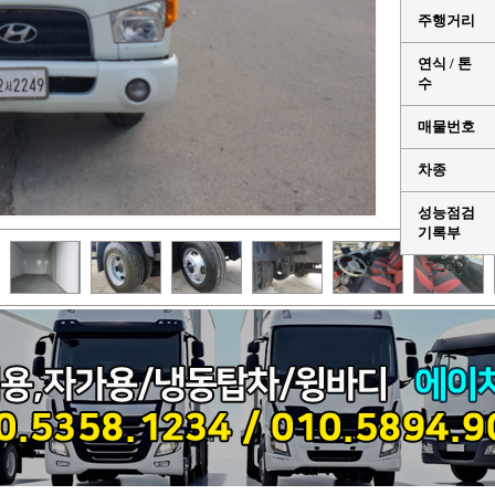
주행거리
연식 / 톤
수
매물번호
차종
성능점검
기록부