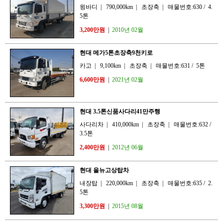
윙바디
|
790,000km
|
초장축
|
매물번호:630
/
4.
5톤
3,200만원
|
2010년 02월
현대 메가5톤초장축9천키로
카고
|
9,100km
|
초장축
|
매물번호:631
/
5톤
6,600만원
|
2021년 02월
현대 3.5톤신품사다리41만주행
사다리차
|
410,000km
|
초장축
|
매물번호:632
/
3.5톤
2,400만원
|
2012년 06월
현대 올뉴고상탑차
내장탑
|
220,000km
|
초장축
|
매물번호:635
/
2.
5톤
3,300만원
|
2015년 08월