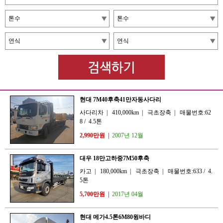
현대 7M40후축41만자동사다리
사다리차
|
410,000km
|
극초장축
|
매물번호:62
8
/
4.5톤
2,990만원
|
2007년 12월
대우 18만고하중7M50후축
카고
|
180,000km
|
극초장축
|
매물번호:633
/
4.
5톤
5,700만원
|
2017년 04월
현대 메가4.5톤6M80윙바디