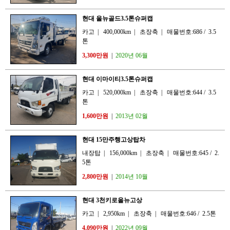
현대 올뉴골드3.5톤슈퍼캡
카고
|
400,000km
|
초장축
|
매물번호:686
/
3.5
톤
3,300만원
|
2020년 06월
현대 이마이티3.5톤슈퍼캡
카고
|
520,000km
|
초장축
|
매물번호:644
/
3.5
톤
1,600만원
|
2013년 02월
현대 15만주행고상탑차
내장탑
|
156,000km
|
초장축
|
매물번호:645
/
2.
5톤
2,800만원
|
2014년 10월
현대 3천키로올뉴고상
카고
|
2,950km
|
초장축
|
매물번호:646
/
2.5톤
4,090만원
|
2022년 09월