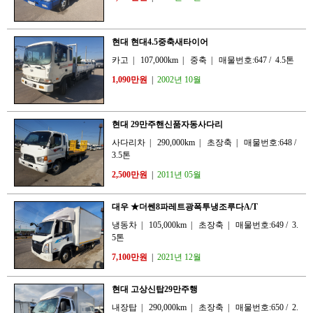
현대 현대4.5중축새타이어
카고
|
107,000km
|
중축
|
매물번호:647
/
4.5톤
1,090만원
|
2002년 10월
현대 29만주핸신품자동사다리
사다리차
|
290,000km
|
초장축
|
매물번호:648
/
3.5톤
2,500만원
|
2011년 05월
대우 ★더쎈8파레트광폭투냉조루다A/T
냉동차
|
105,000km
|
초장축
|
매물번호:649
/
3.
5톤
7,100만원
|
2021년 12월
현대 고상신탑29만주행
내장탑
|
290,000km
|
초장축
|
매물번호:650
/
2.