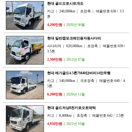
현대 골드오토시트개조
카고
|
240,000km
|
초장축
|
매물번호:638
/
3.5
톤
4,200만원
|
2020년 06월
현대 일반캡포크레인용자동사다리
사다리차
|
620,000km
|
초장축
|
매물번호:639
/
3.5톤
2,500만원
|
2012년 07월
현대 메가골드4.5톤7M40단바리14만주행
카고
|
140,000km
|
극초장축
|
매물번호:640
/
4.
5톤
6,200만원
|
2020년 11월
현대 골드저상8천키로오토매틱
카고
|
8,400km
|
초장축
|
매물번호:642
/
2.5톤
4,950만원
|
2022년 10월