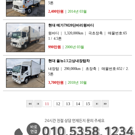
5톤
2,400만원
|
2014년 03월
현대 메가7M20단바리윙바디
윙바디
|
1,320,000km
|
극초장축
|
매물번호:65
1
/
4.5톤
990만원
|
2006년 03월
현대 올뉴2.5고상내장탑차
내장탑
|
290,000km
|
초장축
|
매물번호:652
/
2.
5톤
3,700만원
|
2018년 10월
11
12
13
14
15